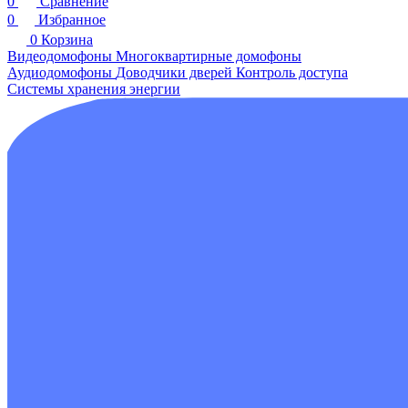
0
Сравнение
0
Избранное
0
Корзина
Видеодомофоны
Многоквартирные домофоны
Аудиодомофоны
Доводчики дверей
Контроль доступа
Системы хранения энергии