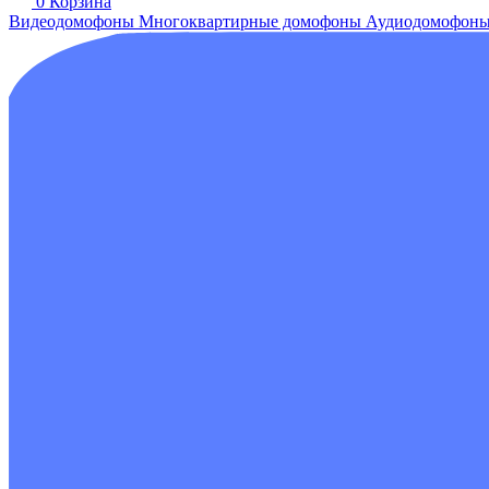
0
Корзина
Видеодомофоны
Многоквартирные домофоны
Аудиодомофон