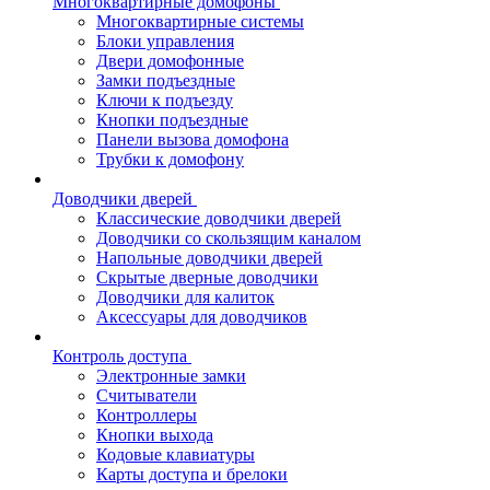
Многоквартирные домофоны
Многоквартирные системы
Блоки управления
Двери домофонные
Замки подъездные
Ключи к подъезду
Кнопки подъездные
Панели вызова домофона
Трубки к домофону
Доводчики дверей
Классические доводчики дверей
Доводчики со скользящим каналом
Напольные доводчики дверей
Скрытые дверные доводчики
Доводчики для калиток
Аксессуары для доводчиков
Контроль доступа
Электронные замки
Считыватели
Контроллеры
Кнопки выхода
Кодовые клавиатуры
Карты доступа и брелоки