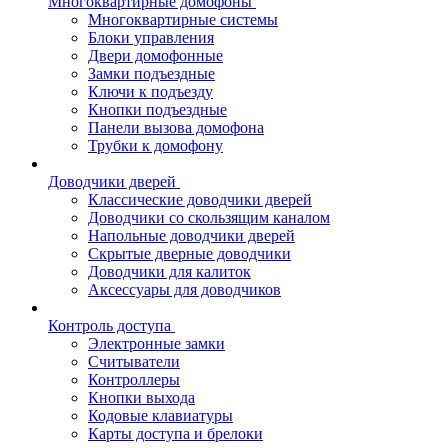
Многоквартирные домофоны
Многоквартирные системы
Блоки управления
Двери домофонные
Замки подъездные
Ключи к подъезду
Кнопки подъездные
Панели вызова домофона
Трубки к домофону
Доводчики дверей
Классические доводчики дверей
Доводчики со скользящим каналом
Напольные доводчики дверей
Скрытые дверные доводчики
Доводчики для калиток
Аксессуары для доводчиков
Контроль доступа
Электронные замки
Считыватели
Контроллеры
Кнопки выхода
Кодовые клавиатуры
Карты доступа и брелоки