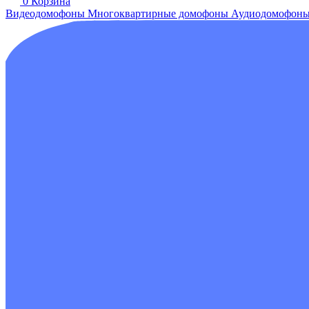
0
Корзина
Видеодомофоны
Многоквартирные домофоны
Аудиодомофон