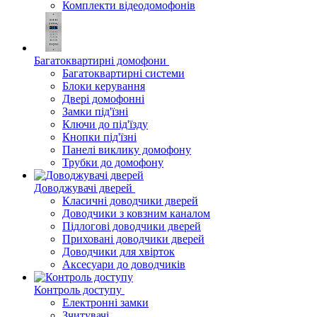
Комплекти відеодомофонів
Багатоквартирні домофони
Багатоквартирні системи
Блоки керування
Двері домофонні
Замки під'їзні
Ключи до під'їзду
Кнопки під'їзні
Панелі виклику домофону
Трубки до домофону
Доводжувачі дверей
Класичні доводчики дверей
Доводчики з ковзним каналом
Підлогові доводчики дверей
Приховані доводчики дверей
Доводчики для хвірток
Аксесуари до доводчиків
Контроль доступу
Електронні замки
Зчитувачі