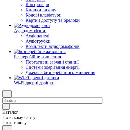
Контролери
Кнопки виходу
Кодові клавіатури
Картки доступу та брелоки
Аудіодомофони
Аудіопанелі
Аудіотрубки
Комплекти аудіодомофонів
Безперебійне живлення
Портативні зарядні станції
Системи зберігання енергії
Джерела безперебійного живлення
Wi-Fi дверні дзвінки
Каталог
По всьому сайту
По каталогу