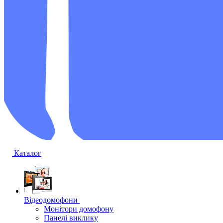
Каталог
Відеодомофони
Монітори домофону
Панелі виклику