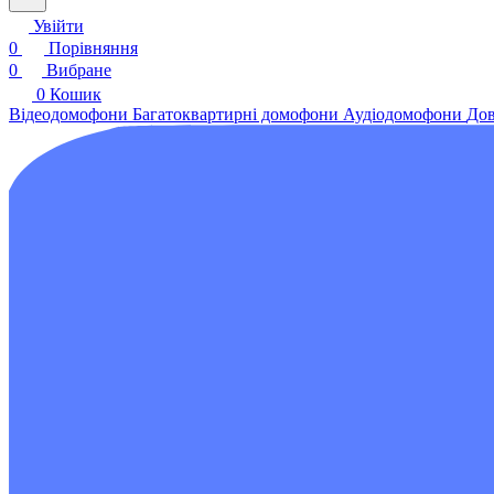
Увійти
0
Порівняння
0
Вибране
0
Кошик
Відеодомофони
Багатоквартирні домофони
Аудіодомофони
Дов