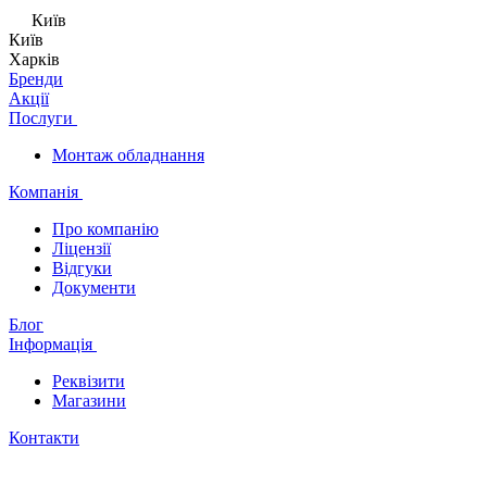
Київ
Київ
Харків
Бренди
Акції
Послуги
Монтаж обладнання
Компанія
Про компанію
Ліцензії
Відгуки
Документи
Блог
Інформація
Реквізити
Магазини
Контакти