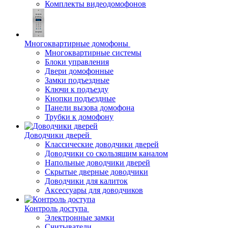
Комплекты видеодомофонов
Многоквартирные домофоны
Многоквартирные системы
Блоки управления
Двери домофонные
Замки подъездные
Ключи к подъезду
Кнопки подъездные
Панели вызова домофона
Трубки к домофону
Доводчики дверей
Классические доводчики дверей
Доводчики со скользящим каналом
Напольные доводчики дверей
Скрытые дверные доводчики
Доводчики для калиток
Аксессуары для доводчиков
Контроль доступа
Электронные замки
Считыватели