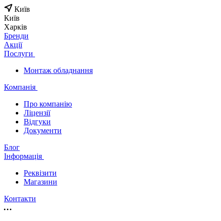
Київ
Київ
Харків
Бренди
Акції
Послуги
Монтаж обладнання
Компанія
Про компанію
Ліцензії
Відгуки
Документи
Блог
Інформація
Реквізити
Магазини
Контакти