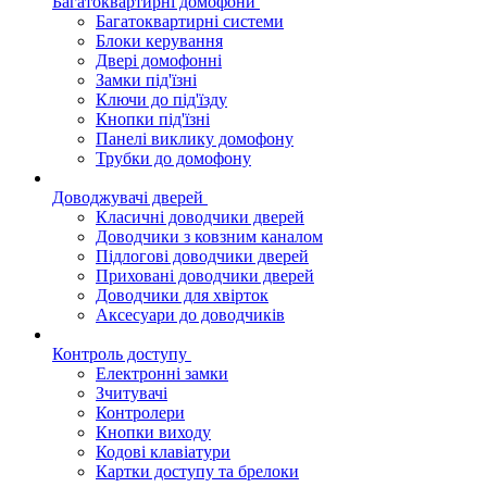
Багатоквартирні домофони
Багатоквартирні системи
Блоки керування
Двері домофонні
Замки під'їзні
Ключи до під'їзду
Кнопки під'їзні
Панелі виклику домофону
Трубки до домофону
Доводжувачі дверей
Класичні доводчики дверей
Доводчики з ковзним каналом
Підлогові доводчики дверей
Приховані доводчики дверей
Доводчики для хвірток
Аксесуари до доводчиків
Контроль доступу
Електронні замки
Зчитувачі
Контролери
Кнопки виходу
Кодові клавіатури
Картки доступу та брелоки