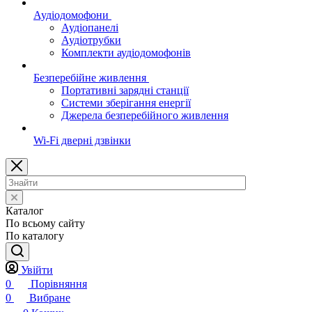
Аудіодомофони
Аудіопанелі
Аудіотрубки
Комплекти аудіодомофонів
Безперебійне живлення
Портативні зарядні станції
Системи зберігання енергії
Джерела безперебійного живлення
Wi-Fi дверні дзвінки
Каталог
По всьому сайту
По каталогу
Увійти
0
Порівняння
0
Вибране