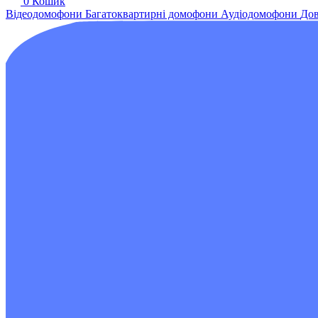
0
Кошик
Відеодомофони
Багатоквартирні домофони
Аудіодомофони
Дов