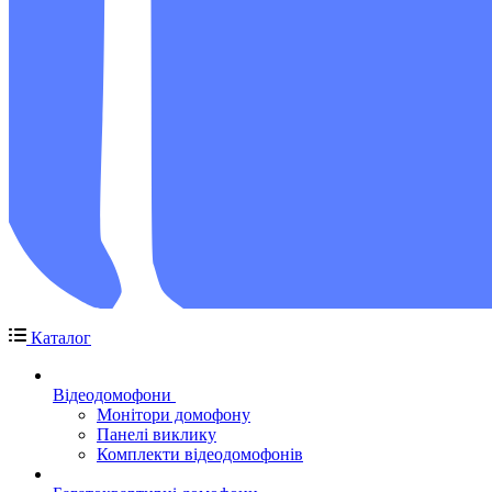
Каталог
Відеодомофони
Монітори домофону
Панелі виклику
Комплекти відеодомофонів