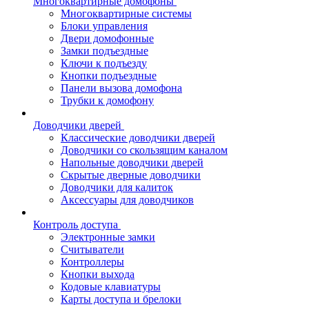
Многоквартирные домофоны
Многоквартирные системы
Блоки управления
Двери домофонные
Замки подъездные
Ключи к подъезду
Кнопки подъездные
Панели вызова домофона
Трубки к домофону
Доводчики дверей
Классические доводчики дверей
Доводчики со скользящим каналом
Напольные доводчики дверей
Скрытые дверные доводчики
Доводчики для калиток
Аксессуары для доводчиков
Контроль доступа
Электронные замки
Считыватели
Контроллеры
Кнопки выхода
Кодовые клавиатуры
Карты доступа и брелоки