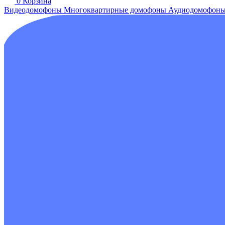
0
Корзина
Видеодомофоны
Многоквартирные домофоны
Аудиодомофон