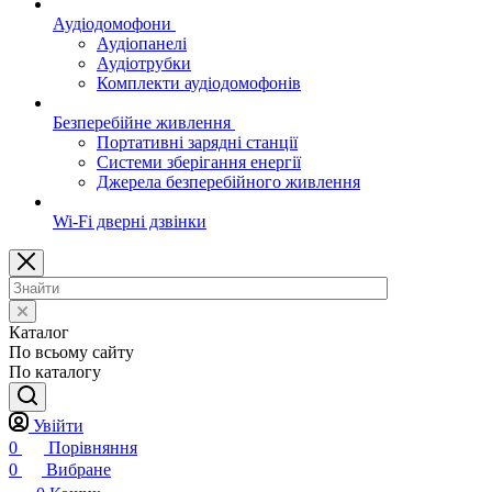
Аудіодомофони
Аудіопанелі
Аудіотрубки
Комплекти аудіодомофонів
Безперебійне живлення
Портативні зарядні станції
Системи зберігання енергії
Джерела безперебійного живлення
Wi-Fi дверні дзвінки
Каталог
По всьому сайту
По каталогу
Увійти
0
Порівняння
0
Вибране