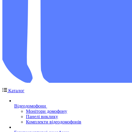
Каталог
Відеодомофони
Монітори домофону
Панелі виклику
Комплекти відеодомофонів