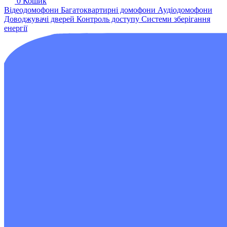
0
Кошик
Відеодомофони
Багатоквартирні домофони
Аудіодомофони
Доводжувачі дверей
Контроль доступу
Системи зберігання
енергії