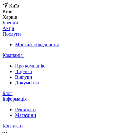
Київ
Київ
Харків
Бренди
Акції
Послуги
Монтаж обладнання
Компанія
Про компанію
Ліцензії
Відгуки
Документи
Блог
Інформація
Реквізити
Магазини
Контакти