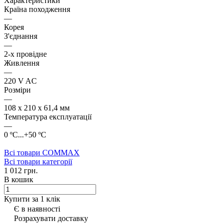
Характеристики
Країна походження
—
Корея
З'єднання
—
2-х провідне
Живлення
—
220 V AC
Розміри
—
108 х 210 х 61,4 мм
Температура експлуатації
—
0 ºC...+50 ºC
Всі товари COMMAX
Всі товари категорії
1 012 грн.
В кошик
Купити за 1 клiк
Є в наявності
Розрахувати доставку