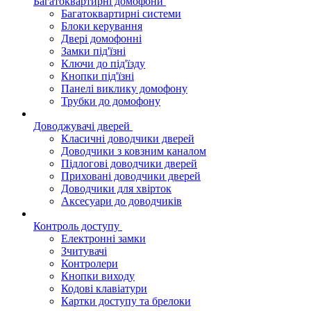
Багатоквартирні домофони
Багатоквартирні системи
Блоки керування
Двері домофонні
Замки під'їзні
Ключи до під'їзду
Кнопки під'їзні
Панелі виклику домофону
Трубки до домофону
Доводжувачі дверей
Класичні доводчики дверей
Доводчики з ковзним каналом
Підлогові доводчики дверей
Приховані доводчики дверей
Доводчики для хвірток
Аксесуари до доводчиків
Контроль доступу
Електронні замки
Зчитувачі
Контролери
Кнопки виходу
Кодові клавіатури
Картки доступу та брелоки