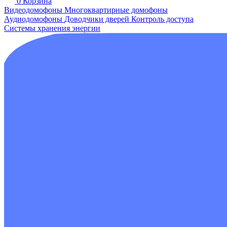
0
Корзина
Видеодомофоны
Многоквартирные домофоны
Аудиодомофоны
Доводчики дверей
Контроль доступа
Системы хранения энергии