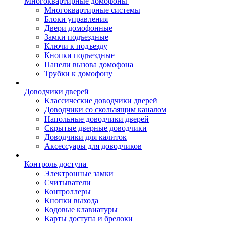
Многоквартирные домофоны
Многоквартирные системы
Блоки управления
Двери домофонные
Замки подъездные
Ключи к подъезду
Кнопки подъездные
Панели вызова домофона
Трубки к домофону
Доводчики дверей
Классические доводчики дверей
Доводчики со скользящим каналом
Напольные доводчики дверей
Скрытые дверные доводчики
Доводчики для калиток
Аксессуары для доводчиков
Контроль доступа
Электронные замки
Считыватели
Контроллеры
Кнопки выхода
Кодовые клавиатуры
Карты доступа и брелоки