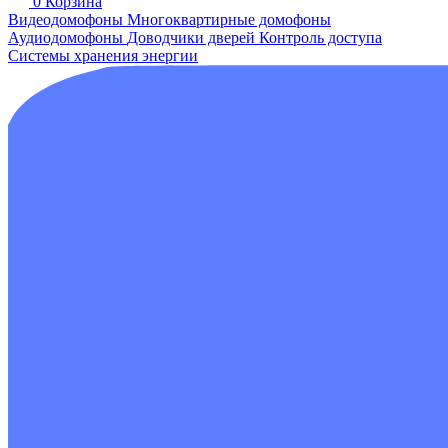
0
Корзина
Видеодомофоны
Многоквартирные домофоны
Аудиодомофоны
Доводчики дверей
Контроль доступа
Системы хранения энергии