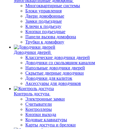
Многоквартирные домофоны
Многоквартирные системы
Блоки управления
Двери домофонные
Замки подъездные
Ключи к подъезду
Кнопки подъездные
Панели вызова домофона
Трубки к домофону
Доводчики дверей
Классические доводчики дверей
Доводчики со скользящим каналом
Напольные доводчики дверей
Скрытые дверные доводчики
Доводчики для калиток
Аксессуары для доводчиков
Контроль доступа
Электронные замки
Считыватели
Контроллеры
Кнопки выхода
Кодовые клавиатуры
Карты доступа и брелоки