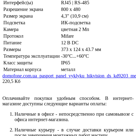
Интерфейс(ы)
RJ45 | RS-485
Разрешение экрана
800 х 480
Размер экрана
4,3" (10,9 см)
Подсветка
ИК-подсветка
Камера
цветная 2 Мп
Протокол
Mifare
Питание
12 В DC
Размеры
373 x 124 x 43.7 мм
Температура эксплуатации
-30°С...+60°С
Класс защиты
IP65
Материал корпуса
металл
domofone.com.ua_pasport_panel_vyklyku_hikvision_ds_kd9203_m
220,5 Кб
Оплачивайте покупки удобным способом. В интернет-
магазине доступны следующие варианты оплаты:
Наличные в офисе - непосредственно при самовывозе с
офиса интернет-магазина.
Наличные курьеру - в случае доставки курьером или
после завершения монтажных работ мастеру.