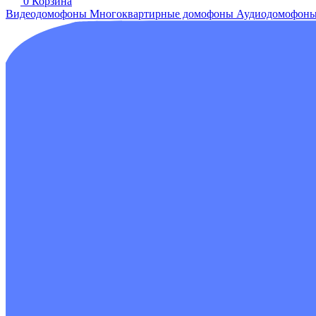
0
Корзина
Видеодомофоны
Многоквартирные домофоны
Аудиодомофон