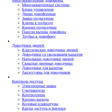
Многоквартирные домофоны
Многоквартирные системы
Блоки управления
Двери домофонные
Замки подъездные
Ключи к подъезду
Кнопки подъездные
Панели вызова домофона
Трубки к домофону
Доводчики дверей
Классические доводчики дверей
Доводчики со скользящим каналом
Напольные доводчики дверей
Скрытые дверные доводчики
Доводчики для калиток
Аксессуары для доводчиков
Контроль доступа
Электронные замки
Считыватели
Контроллеры
Кнопки выхода
Кодовые клавиатуры
Карты доступа и брелоки