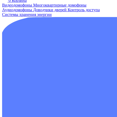
0
Корзина
Видеодомофоны
Многоквартирные домофоны
Аудиодомофоны
Доводчики дверей
Контроль доступа
Системы хранения энергии