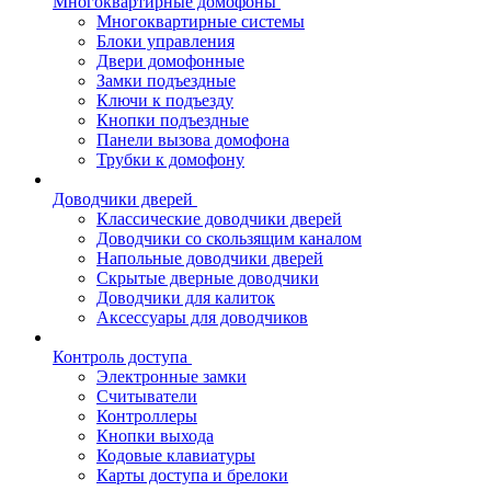
Многоквартирные домофоны
Многоквартирные системы
Блоки управления
Двери домофонные
Замки подъездные
Ключи к подъезду
Кнопки подъездные
Панели вызова домофона
Трубки к домофону
Доводчики дверей
Классические доводчики дверей
Доводчики со скользящим каналом
Напольные доводчики дверей
Скрытые дверные доводчики
Доводчики для калиток
Аксессуары для доводчиков
Контроль доступа
Электронные замки
Считыватели
Контроллеры
Кнопки выхода
Кодовые клавиатуры
Карты доступа и брелоки