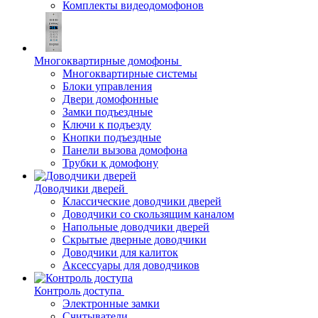
Комплекты видеодомофонов
Многоквартирные домофоны
Многоквартирные системы
Блоки управления
Двери домофонные
Замки подъездные
Ключи к подъезду
Кнопки подъездные
Панели вызова домофона
Трубки к домофону
Доводчики дверей
Классические доводчики дверей
Доводчики со скользящим каналом
Напольные доводчики дверей
Скрытые дверные доводчики
Доводчики для калиток
Аксессуары для доводчиков
Контроль доступа
Электронные замки
Считыватели