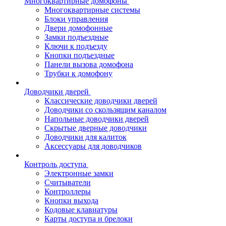
Многоквартирные домофоны
Многоквартирные системы
Блоки управления
Двери домофонные
Замки подъездные
Ключи к подъезду
Кнопки подъездные
Панели вызова домофона
Трубки к домофону
Доводчики дверей
Классические доводчики дверей
Доводчики со скользящим каналом
Напольные доводчики дверей
Скрытые дверные доводчики
Доводчики для калиток
Аксессуары для доводчиков
Контроль доступа
Электронные замки
Считыватели
Контроллеры
Кнопки выхода
Кодовые клавиатуры
Карты доступа и брелоки