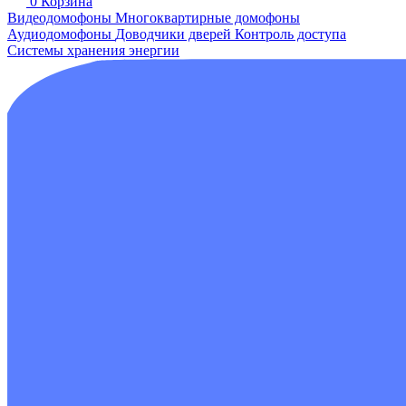
0
Корзина
Видеодомофоны
Многоквартирные домофоны
Аудиодомофоны
Доводчики дверей
Контроль доступа
Системы хранения энергии