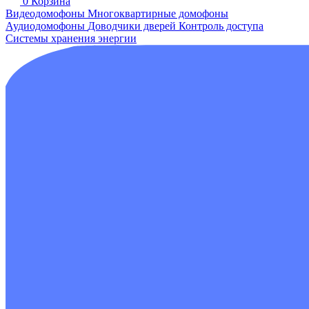
0
Корзина
Видеодомофоны
Многоквартирные домофоны
Аудиодомофоны
Доводчики дверей
Контроль доступа
Системы хранения энергии