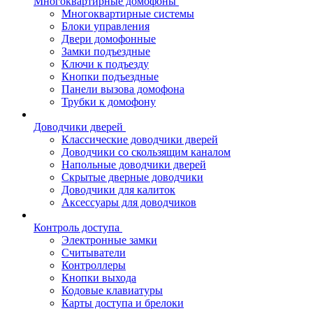
Многоквартирные домофоны
Многоквартирные системы
Блоки управления
Двери домофонные
Замки подъездные
Ключи к подъезду
Кнопки подъездные
Панели вызова домофона
Трубки к домофону
Доводчики дверей
Классические доводчики дверей
Доводчики со скользящим каналом
Напольные доводчики дверей
Скрытые дверные доводчики
Доводчики для калиток
Аксессуары для доводчиков
Контроль доступа
Электронные замки
Считыватели
Контроллеры
Кнопки выхода
Кодовые клавиатуры
Карты доступа и брелоки