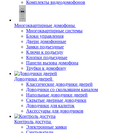
Комплекты видеодомофонов
Многоквартирные домофоны
Многоквартирные системы
Блоки управления
Двери домофонные
Замки подъездные
Ключи к подъезду
Кнопки подъездные
Панели вызова домофона
Трубки к домофону
Доводчики дверей
Классические доводчики дверей
Доводчики со скользящим каналом
Напольные доводчики дверей
Скрытые дверные доводчики
Доводчики для калиток
Аксессуары для доводчиков
Контроль доступа
Электронные замки
Считыватели