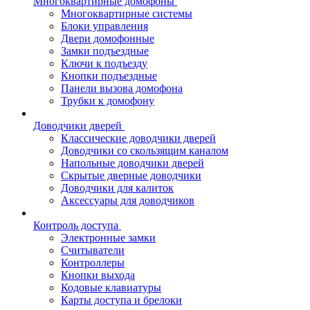
Многоквартирные домофоны
Многоквартирные системы
Блоки управления
Двери домофонные
Замки подъездные
Ключи к подъезду
Кнопки подъездные
Панели вызова домофона
Трубки к домофону
Доводчики дверей
Классические доводчики дверей
Доводчики со скользящим каналом
Напольные доводчики дверей
Скрытые дверные доводчики
Доводчики для калиток
Аксессуары для доводчиков
Контроль доступа
Электронные замки
Считыватели
Контроллеры
Кнопки выхода
Кодовые клавиатуры
Карты доступа и брелоки