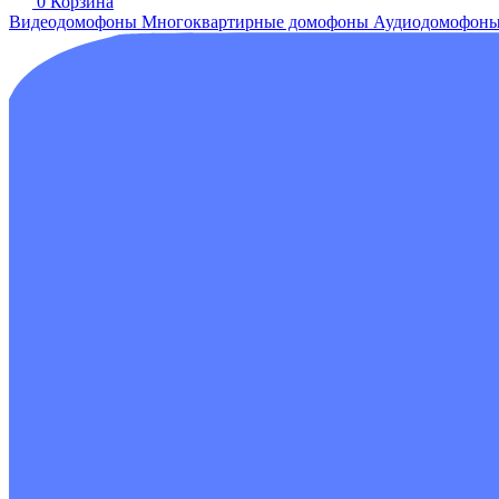
0
Корзина
Видеодомофоны
Многоквартирные домофоны
Аудиодомофон