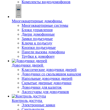
Комплекты видеодомофонов
Многоквартирные домофоны
Многоквартирные системы
Блоки управления
Двери домофонные
Замки подъездные
Ключи к подъезду
Кнопки подъездные
Панели вызова домофона
Трубки к домофону
Доводчики дверей
Классические доводчики дверей
Доводчики со скользящим каналом
Напольные доводчики дверей
Скрытые дверные доводчики
Доводчики для калиток
Аксессуары для доводчиков
Контроль доступа
Электронные замки
Считыватели