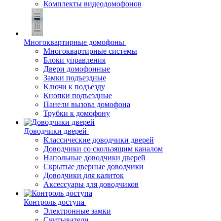
Комплекты видеодомофонов
Многоквартирные домофоны
Многоквартирные системы
Блоки управления
Двери домофонные
Замки подъездные
Ключи к подъезду
Кнопки подъездные
Панели вызова домофона
Трубки к домофону
Доводчики дверей
Классические доводчики дверей
Доводчики со скользящим каналом
Напольные доводчики дверей
Скрытые дверные доводчики
Доводчики для калиток
Аксессуары для доводчиков
Контроль доступа
Электронные замки
Считыватели