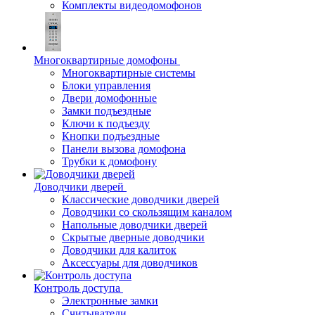
Комплекты видеодомофонов
Многоквартирные домофоны
Многоквартирные системы
Блоки управления
Двери домофонные
Замки подъездные
Ключи к подъезду
Кнопки подъездные
Панели вызова домофона
Трубки к домофону
Доводчики дверей
Классические доводчики дверей
Доводчики со скользящим каналом
Напольные доводчики дверей
Скрытые дверные доводчики
Доводчики для калиток
Аксессуары для доводчиков
Контроль доступа
Электронные замки
Считыватели