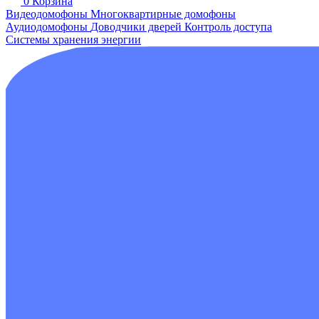
0
Корзина
Видеодомофоны
Многоквартирные домофоны
Аудиодомофоны
Доводчики дверей
Контроль доступа
Системы хранения энергии