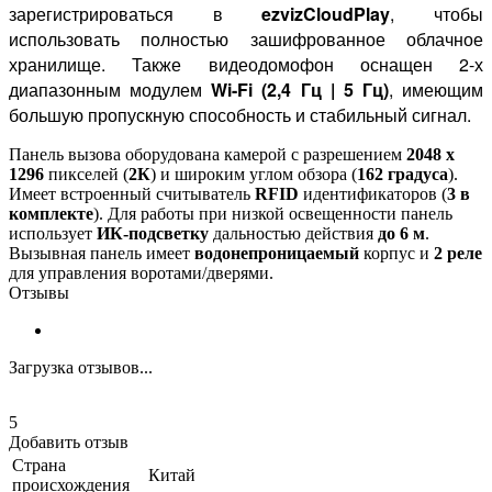
зарегистрироваться в
ezvizCloudPlay
, чтобы
использовать полностью зашифрованное облачное
хранилище. Также видеодомофон оснащен 2-х
диапазонным модулем
Wi-Fi (2,4 Гц | 5 Гц)
, имеющим
большую пропускную способность и стабильный сигнал.
Панель вызова оборудована камерой с разрешением
2048 х
1296
пикселей (
2К
) и широким углом обзора (
162 градуса
).
Имеет встроенный считыватель
RFID
идентификаторов (
3 в
комплекте
). Для работы при низкой освещенности панель
использует
ИК-подсветку
дальностью действия
до 6 м
.
Вызывная панель имеет
водонепроницаемый
корпус и
2 реле
для управления воротами/дверями.
Отзывы
Загрузка отзывов...
5
Добавить отзыв
Страна
Китай
происхождения