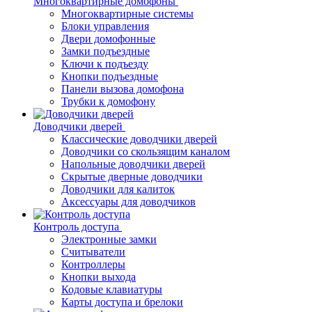
Многоквартирные домофоны
Многоквартирные системы
Блоки управления
Двери домофонные
Замки подъездные
Ключи к подъезду
Кнопки подъездные
Панели вызова домофона
Трубки к домофону
Доводчики дверей
Классические доводчики дверей
Доводчики со скользящим каналом
Напольные доводчики дверей
Скрытые дверные доводчики
Доводчики для калиток
Аксессуары для доводчиков
Контроль доступа
Электронные замки
Считыватели
Контроллеры
Кнопки выхода
Кодовые клавиатуры
Карты доступа и брелоки