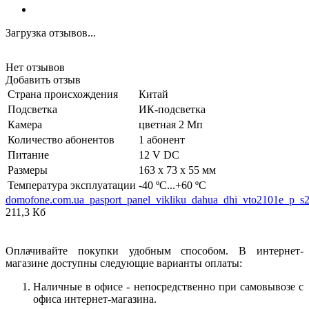
Загрузка отзывов...
Нет отзывов
Добавить отзыв
Страна происхождения
Китай
Подсветка
ИК-подсветка
Камера
цветная 2 Мп
Количество абонентов
1 абонент
Питание
12 V DC
Размеры
163 x 73 x 55 мм
Температура эксплуатации
-40 ºC...+60 ºC
domofone.com.ua_pasport_panel_vikliku_dahua_dhi_vto2101e_p_s
211,3 Кб
Оплачивайте покупки удобным способом. В интернет-
магазине доступны следующие варианты оплаты:
Наличные в офисе - непосредственно при самовывозе с
офиса интернет-магазина.