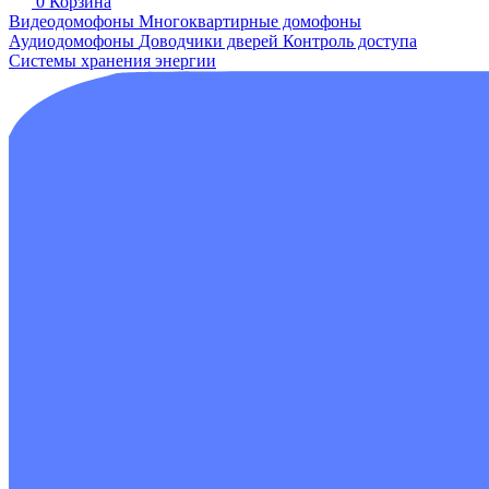
0
Корзина
Видеодомофоны
Многоквартирные домофоны
Аудиодомофоны
Доводчики дверей
Контроль доступа
Системы хранения энергии