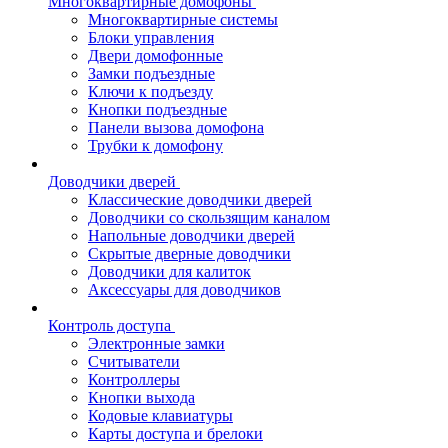
Многоквартирные домофоны
Многоквартирные системы
Блоки управления
Двери домофонные
Замки подъездные
Ключи к подъезду
Кнопки подъездные
Панели вызова домофона
Трубки к домофону
Доводчики дверей
Классические доводчики дверей
Доводчики со скользящим каналом
Напольные доводчики дверей
Скрытые дверные доводчики
Доводчики для калиток
Аксессуары для доводчиков
Контроль доступа
Электронные замки
Считыватели
Контроллеры
Кнопки выхода
Кодовые клавиатуры
Карты доступа и брелоки