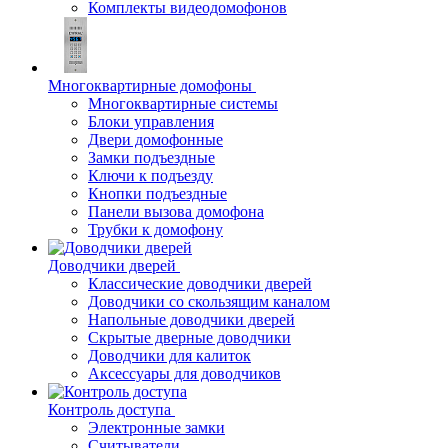
Комплекты видеодомофонов
Многоквартирные домофоны
Многоквартирные системы
Блоки управления
Двери домофонные
Замки подъездные
Ключи к подъезду
Кнопки подъездные
Панели вызова домофона
Трубки к домофону
Доводчики дверей
Классические доводчики дверей
Доводчики со скользящим каналом
Напольные доводчики дверей
Скрытые дверные доводчики
Доводчики для калиток
Аксессуары для доводчиков
Контроль доступа
Электронные замки
Считыватели