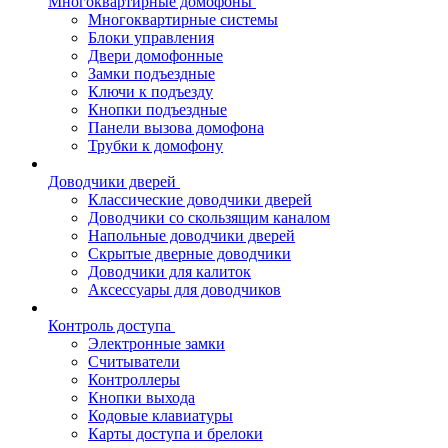
Многоквартирные домофоны
Многоквартирные системы
Блоки управления
Двери домофонные
Замки подъездные
Ключи к подъезду
Кнопки подъездные
Панели вызова домофона
Трубки к домофону
Доводчики дверей
Классические доводчики дверей
Доводчики со скользящим каналом
Напольные доводчики дверей
Скрытые дверные доводчики
Доводчики для калиток
Аксессуары для доводчиков
Контроль доступа
Электронные замки
Считыватели
Контроллеры
Кнопки выхода
Кодовые клавиатуры
Карты доступа и брелоки