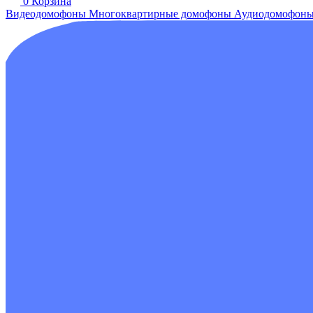
0
Корзина
Видеодомофоны
Многоквартирные домофоны
Аудиодомофон