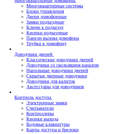
Многоквартирные домофоны
Многоквартирные системы
Блоки управления
Двери домофонные
Замки подъездные
Ключи к подъезду
Кнопки подъездные
Панели вызова домофона
Трубки к домофону
Доводчики дверей
Классические доводчики дверей
Доводчики со скользящим каналом
Напольные доводчики дверей
Скрытые дверные доводчики
Доводчики для калиток
Аксессуары для доводчиков
Контроль доступа
Электронные замки
Считыватели
Контроллеры
Кнопки выхода
Кодовые клавиатуры
Карты доступа и брелоки