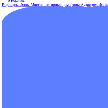
0
Корзина
Видеодомофоны
Многоквартирные домофоны
Аудиодомофон