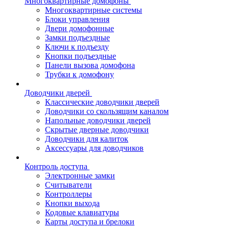
Многоквартирные домофоны
Многоквартирные системы
Блоки управления
Двери домофонные
Замки подъездные
Ключи к подъезду
Кнопки подъездные
Панели вызова домофона
Трубки к домофону
Доводчики дверей
Классические доводчики дверей
Доводчики со скользящим каналом
Напольные доводчики дверей
Скрытые дверные доводчики
Доводчики для калиток
Аксессуары для доводчиков
Контроль доступа
Электронные замки
Считыватели
Контроллеры
Кнопки выхода
Кодовые клавиатуры
Карты доступа и брелоки