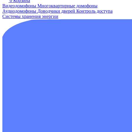
0
Корзина
Видеодомофоны
Многоквартирные домофоны
Аудиодомофоны
Доводчики дверей
Контроль доступа
Системы хранения энергии