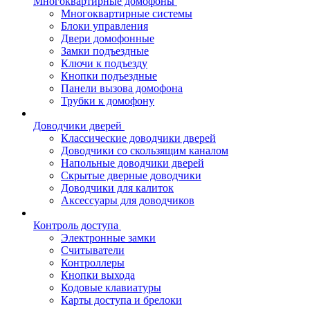
Многоквартирные домофоны
Многоквартирные системы
Блоки управления
Двери домофонные
Замки подъездные
Ключи к подъезду
Кнопки подъездные
Панели вызова домофона
Трубки к домофону
Доводчики дверей
Классические доводчики дверей
Доводчики со скользящим каналом
Напольные доводчики дверей
Скрытые дверные доводчики
Доводчики для калиток
Аксессуары для доводчиков
Контроль доступа
Электронные замки
Считыватели
Контроллеры
Кнопки выхода
Кодовые клавиатуры
Карты доступа и брелоки