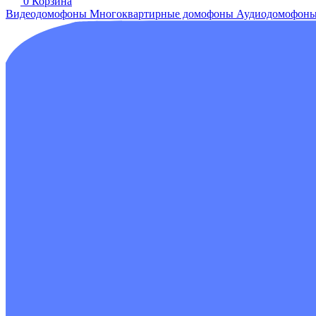
0
Корзина
Видеодомофоны
Многоквартирные домофоны
Аудиодомофон