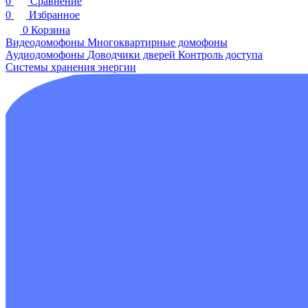
0
Сравнение
0
Избранное
0
Корзина
Видеодомофоны
Многоквартирные домофоны
Аудиодомофоны
Доводчики дверей
Контроль доступа
Системы хранения энергии