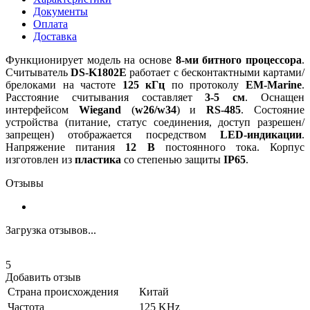
Документы
Оплата
Доставка
Функционирует модель на основе
8-ми битного процессора
.
Считыватель
DS-K1802E
работает с бесконтактными картами/
брелоками на частоте
125 кГц
по протоколу
EM-Marine
.
Расстояние считывания составляет
3-5 см
. Оснащен
интерфейсом
Wiegand
(
w26/w34
) и
RS-485
. Состояние
устройства (питание, статус соединения, доступ разрешен/
запрещен) отображается посредством
LED-индикации
.
Напряжение питания
12 В
постоянного тока. Корпус
изготовлен из
пластика
со степенью защиты
IP65
.
Отзывы
Загрузка отзывов...
5
Добавить отзыв
Страна происхождения
Китай
Частота
125 KHz