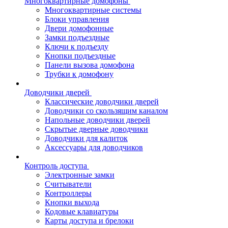
Многоквартирные домофоны
Многоквартирные системы
Блоки управления
Двери домофонные
Замки подъездные
Ключи к подъезду
Кнопки подъездные
Панели вызова домофона
Трубки к домофону
Доводчики дверей
Классические доводчики дверей
Доводчики со скользящим каналом
Напольные доводчики дверей
Скрытые дверные доводчики
Доводчики для калиток
Аксессуары для доводчиков
Контроль доступа
Электронные замки
Считыватели
Контроллеры
Кнопки выхода
Кодовые клавиатуры
Карты доступа и брелоки