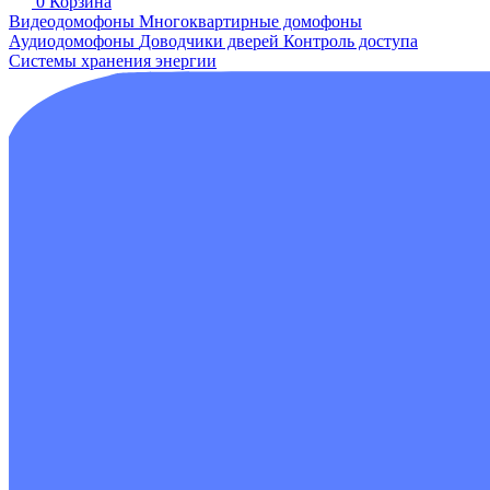
0
Корзина
Видеодомофоны
Многоквартирные домофоны
Аудиодомофоны
Доводчики дверей
Контроль доступа
Системы хранения энергии