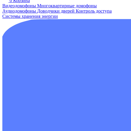
0
Корзина
Видеодомофоны
Многоквартирные домофоны
Аудиодомофоны
Доводчики дверей
Контроль доступа
Системы хранения энергии