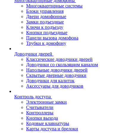
Многоквартирные домофоны
Многоквартирные системы
Блоки управления
Двери домофонные
Замки подъездные
Ключи к подъезду
Кнопки подъездные
Панели вызова домофона
Трубки к домофону
Доводчики дверей
Классические доводчики дверей
Доводчики со скользящим каналом
Напольные доводчики дверей
Скрытые дверные доводчики
Доводчики для калиток
Аксессуары для доводчиков
Контроль доступа
Электронные замки
Считыватели
Контроллеры
Кнопки выхода
Кодовые клавиатуры
Карты доступа и брелоки