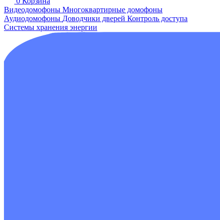
0
Корзина
Видеодомофоны
Многоквартирные домофоны
Аудиодомофоны
Доводчики дверей
Контроль доступа
Системы хранения энергии