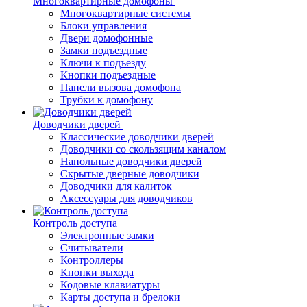
Многоквартирные домофоны
Многоквартирные системы
Блоки управления
Двери домофонные
Замки подъездные
Ключи к подъезду
Кнопки подъездные
Панели вызова домофона
Трубки к домофону
Доводчики дверей
Классические доводчики дверей
Доводчики со скользящим каналом
Напольные доводчики дверей
Скрытые дверные доводчики
Доводчики для калиток
Аксессуары для доводчиков
Контроль доступа
Электронные замки
Считыватели
Контроллеры
Кнопки выхода
Кодовые клавиатуры
Карты доступа и брелоки