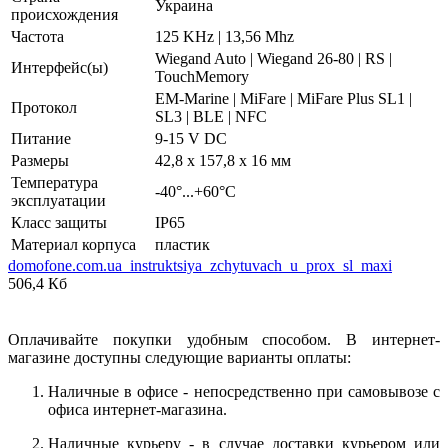
Украина
происхождения
Частота
125 KHz | 13,56 Mhz
Wiegand Auto | Wiegand 26-80 | RS |
Интерфейс(ы)
TouchMemory
EM-Marine | MiFare | MiFare Plus SL1 |
Протокол
SL3 | BLE | NFC
Питание
9-15 V DC
Размеры
42,8 х 157,8 х 16 мм
Температура
-40°...+60°C
эксплуатации
Класс защиты
IP65
Материал корпуса
пластик
domofone.com.ua_instruktsiya_zchytuvach_u_prox_sl_maxi
506,4 Кб
Оплачивайте покупки удобным способом. В интернет-
магазине доступны следующие варианты оплаты:
Наличные в офисе - непосредственно при самовывозе с
офиса интернет-магазина.
Наличные курьеру - в случае доставки курьером или