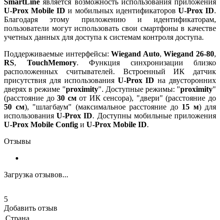
SmartLine
является возможность использования приложения
U-Prox Mobile ID
и мобильных идентификаторов
U-Prox ID
.
Благодаря этому приложению и идентификаторам,
пользователи могут использовать свои смартфоны в качестве
учетных данных для доступа к системам контроля доступа.
Поддерживаемые интерфейсы:
Wiegand Auto
,
Wiegand 26-80
,
RS
,
TouchMemory
. Функция синхронизации близко
расположенных считывателей. Встроенный ИК датчик
присутствия для использования
U-Prox ID
на двусторонних
дверях в режиме "
proximity
". Доступные режимы: "
proximity
"
(расстояние до
30 см
от ИК сенсора), "двери" (расстояние до
50 см
), "шлагбаум" (максимальное расстояние до
15 м
) для
использования
U-Prox ID
. Доступны мобильные приложения
U-Prox Mobile Config
и
U-Prox Mobile ID
.
Отзывы
Загрузка отзывов...
5
Добавить отзыв
Страна