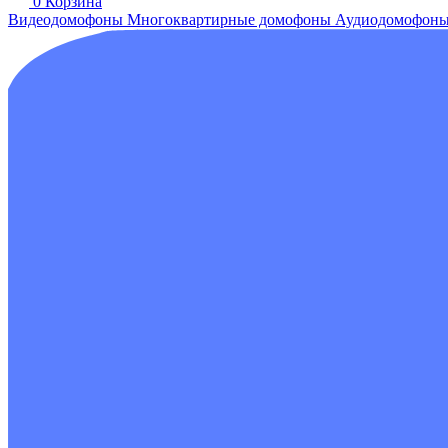
0
Корзина
Видеодомофоны
Многоквартирные домофоны
Аудиодомофон