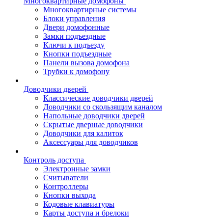
Многоквартирные домофоны
Многоквартирные системы
Блоки управления
Двери домофонные
Замки подъездные
Ключи к подъезду
Кнопки подъездные
Панели вызова домофона
Трубки к домофону
Доводчики дверей
Классические доводчики дверей
Доводчики со скользящим каналом
Напольные доводчики дверей
Скрытые дверные доводчики
Доводчики для калиток
Аксессуары для доводчиков
Контроль доступа
Электронные замки
Считыватели
Контроллеры
Кнопки выхода
Кодовые клавиатуры
Карты доступа и брелоки