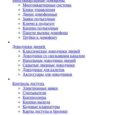
Многоквартирные домофоны
Многоквартирные системы
Блоки управления
Двери домофонные
Замки подъездные
Ключи к подъезду
Кнопки подъездные
Панели вызова домофона
Трубки к домофону
Доводчики дверей
Классические доводчики дверей
Доводчики со скользящим каналом
Напольные доводчики дверей
Скрытые дверные доводчики
Доводчики для калиток
Аксессуары для доводчиков
Контроль доступа
Электронные замки
Считыватели
Контроллеры
Кнопки выхода
Кодовые клавиатуры
Карты доступа и брелоки