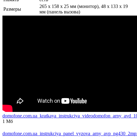
265 x 158 x 25 мм (монитор), 48 х 133 х 19
Размеры
мм (панель вызова)
domofone.com.ua_kratkaya_instrukciya_videodomofon_arny_avd_
1 Мб
domofone.com.ua_instrukciya_panel_vyzova_arny_avp_ng430_2mp