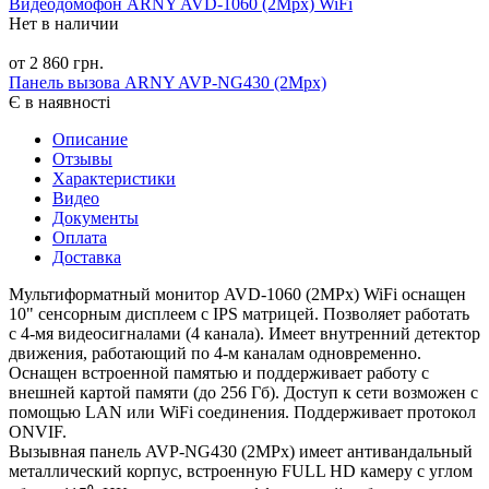
Видеодомофон ARNY AVD-1060 (2Mpx) WiFi
Нет в наличии
от 2 860 грн.
Панель вызова ARNY AVP-NG430 (2Mpx)
Є в наявності
Описание
Отзывы
Характеристики
Видео
Документы
Оплата
Доставка
Мультиформатный монитор AVD-1060 (2MPx) WiFi оснащен
10" сенсорным дисплеем с IPS матрицей. Позволяет работать
с 4-мя видеосигналами (4 канала). Имеет внутренний детектор
движения, работающий по 4-м каналам одновременно.
Оснащен встроенной памятью и поддерживает работу с
внешней картой памяти (до 256 Гб). Доступ к сети возможен с
помощью LAN или WiFi соединения. Поддерживает протокол
ONVIF.
Вызывная панель AVP-NG430 (2MPx) имеет антивандальный
металлический корпус, встроенную FULL HD камеру с углом