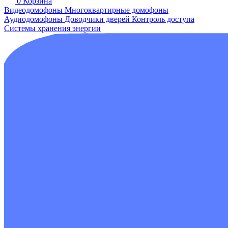
0
Корзина
Видеодомофоны
Многоквартирные домофоны
Аудиодомофоны
Доводчики дверей
Контроль доступа
Системы хранения энергии