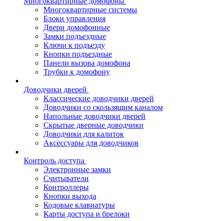
Многоквартирные домофоны
Многоквартирные системы
Блоки управления
Двери домофонные
Замки подъездные
Ключи к подъезду
Кнопки подъездные
Панели вызова домофона
Трубки к домофону
Доводчики дверей
Классические доводчики дверей
Доводчики со скользящим каналом
Напольные доводчики дверей
Скрытые дверные доводчики
Доводчики для калиток
Аксессуары для доводчиков
Контроль доступа
Электронные замки
Считыватели
Контроллеры
Кнопки выхода
Кодовые клавиатуры
Карты доступа и брелоки