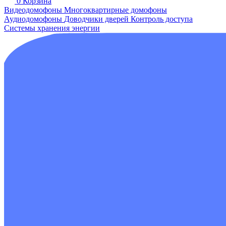
0
Корзина
Видеодомофоны
Многоквартирные домофоны
Аудиодомофоны
Доводчики дверей
Контроль доступа
Системы хранения энергии