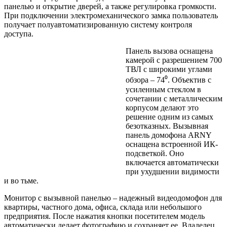
панелью и открытие дверей, а также регулировка громкости.
При подключении электромеханического замка пользователь
получает полуавтоматизированную систему контроля
доступа.
Панель вызова оснащена
камерой с разрешением 700
ТВЛ с широкими углами
обзора – 74⁰. Объектив с
усиленным стеклом в
сочетании с металлическим
корпусом делают это
решение одним из самых
безотказных. Вызывная
панель домофона ARNY
оснащена встроенной ИК-
подсветкой. Оно
включается автоматически
при ухудшении видимости
и во тьме.
Монитор с вызывной панелью – надежный видеодомофон для
квартиры, частного дома, офиса, склада или небольшого
предприятия. После нажатия кнопки посетителем модель
автоматически делает фотографию и сохраняет ее. Владелец