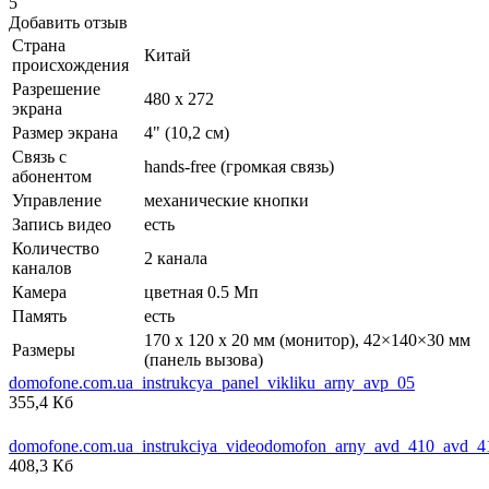
5
Добавить отзыв
Страна
Китай
происхождения
Разрешение
480 х 272
экрана
Размер экрана
4" (10,2 см)
Связь с
hands-free (громкая связь)
абонентом
Управление
механические кнопки
Запись видео
есть
Количество
2 канала
каналов
Камера
цветная 0.5 Мп
Память
есть
170 х 120 х 20 мм (монитор), 42×140×30 мм
Размеры
(панель вызова)
domofone.com.ua_instrukcya_panel_vikliku_arny_avp_05
355,4 Кб
domofone.com.ua_instrukciya_videodomofon_arny_avd_410_avd_
408,3 Кб