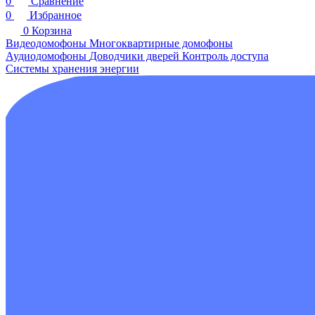
0
Сравнение
0
Избранное
0
Корзина
Видеодомофоны
Многоквартирные домофоны
Аудиодомофоны
Доводчики дверей
Контроль доступа
Системы хранения энергии