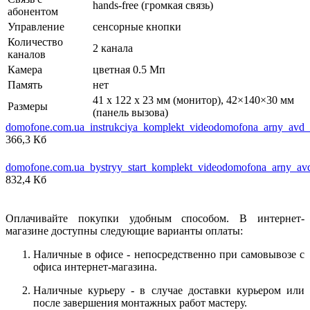
hands-free (громкая связь)
абонентом
Управление
сенсорные кнопки
Количество
2 канала
каналов
Камера
цветная 0.5 Мп
Память
нет
41 х 122 х 23 мм (монитор), 42×140×30 мм
Размеры
(панель вызова)
domofone.com.ua_instrukciya_komplekt_videodomofona_arny_avd
366,3 Кб
domofone.com.ua_bystryy_start_komplekt_videodomofona_arny_av
832,4 Кб
Оплачивайте покупки удобным способом. В интернет-
магазине доступны следующие варианты оплаты:
Наличные в офисе - непосредственно при самовывозе с
офиса интернет-магазина.
Наличные курьеру - в случае доставки курьером или
после завершения монтажных работ мастеру.