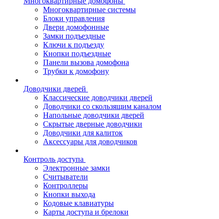
Многоквартирные домофоны
Многоквартирные системы
Блоки управления
Двери домофонные
Замки подъездные
Ключи к подъезду
Кнопки подъездные
Панели вызова домофона
Трубки к домофону
Доводчики дверей
Классические доводчики дверей
Доводчики со скользящим каналом
Напольные доводчики дверей
Скрытые дверные доводчики
Доводчики для калиток
Аксессуары для доводчиков
Контроль доступа
Электронные замки
Считыватели
Контроллеры
Кнопки выхода
Кодовые клавиатуры
Карты доступа и брелоки