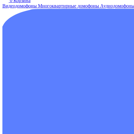
0
Корзина
Видеодомофоны
Многоквартирные домофоны
Аудиодомофон