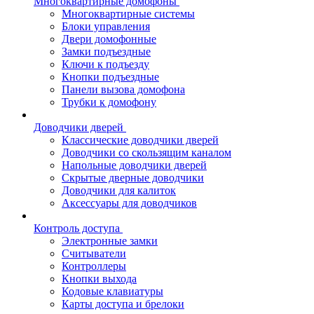
Многоквартирные домофоны
Многоквартирные системы
Блоки управления
Двери домофонные
Замки подъездные
Ключи к подъезду
Кнопки подъездные
Панели вызова домофона
Трубки к домофону
Доводчики дверей
Классические доводчики дверей
Доводчики со скользящим каналом
Напольные доводчики дверей
Скрытые дверные доводчики
Доводчики для калиток
Аксессуары для доводчиков
Контроль доступа
Электронные замки
Считыватели
Контроллеры
Кнопки выхода
Кодовые клавиатуры
Карты доступа и брелоки