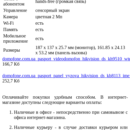
hands-free (громкая связь)
абонентом
Управление
сенсорный экран
Камера
цветная 2 Мп
Wi-Fi
есть
Память
есть
Мобильное
есть
приложение
187 х 137 х 25.7 мм (монитор), 161.85 х 24.13
Размеры
х 53.2 мм (панель вызова)
domofone.com.ua_pasport_videodomofon_hikvision_ds_kh9510_wt
166,7 Кб
domofone.com.ua_pasport_panel_vyzova_hikvision_ds_kb8113_ime
252,7 Кб
Оплачивайте покупки удобным способом. В интернет-
магазине доступны следующие варианты оплаты:
Наличные в офисе - непосредственно при самовывозе с
офиса интернет-магазина.
Наличные курьеру - в случае доставки курьером или