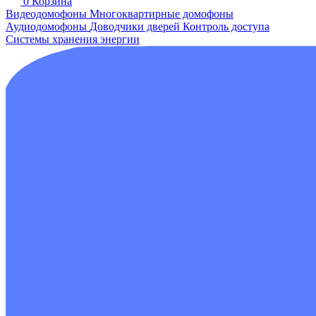
0
Корзина
Видеодомофоны
Многоквартирные домофоны
Аудиодомофоны
Доводчики дверей
Контроль доступа
Системы хранения энергии