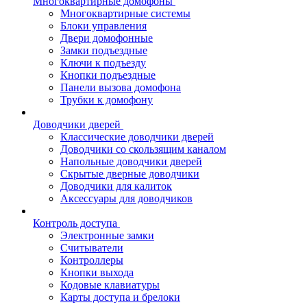
Многоквартирные домофоны
Многоквартирные системы
Блоки управления
Двери домофонные
Замки подъездные
Ключи к подъезду
Кнопки подъездные
Панели вызова домофона
Трубки к домофону
Доводчики дверей
Классические доводчики дверей
Доводчики со скользящим каналом
Напольные доводчики дверей
Скрытые дверные доводчики
Доводчики для калиток
Аксессуары для доводчиков
Контроль доступа
Электронные замки
Считыватели
Контроллеры
Кнопки выхода
Кодовые клавиатуры
Карты доступа и брелоки