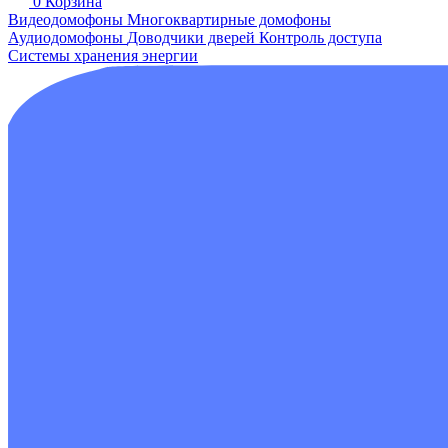
0
Корзина
Видеодомофоны
Многоквартирные домофоны
Аудиодомофоны
Доводчики дверей
Контроль доступа
Системы хранения энергии