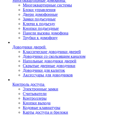
Многоквартирные домофоны
Многоквартирные системы
Блоки управления
Двери домофонные
Замки подъездные
Ключи к подъезду
Кнопки подъездные
Панели вызова домофона
Трубки к домофону
Доводчики дверей
Классические доводчики дверей
Доводчики со скользящим каналом
Напольные доводчики дверей
Скрытые дверные доводчики
Доводчики для калиток
Аксессуары для доводчиков
Контроль доступа
Электронные замки
Считыватели
Контроллеры
Кнопки выхода
Кодовые клавиатуры
Карты доступа и брелоки