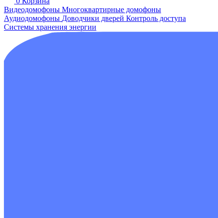
0
Корзина
Видеодомофоны
Многоквартирные домофоны
Аудиодомофоны
Доводчики дверей
Контроль доступа
Системы хранения энергии