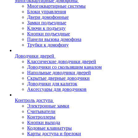
Многоквартирные домофоны
Многоквартирные системы
Блоки управления
Двери домофонные
Замки подъездные
Ключи к подъезду
Кнопки подъездные
Панели вызова домофона
Трубки к домофону
Доводчики дверей
Классические доводчики дверей
Доводчики со скользящим каналом
Напольные доводчики дверей
Скрытые дверные доводчики
Доводчики для калиток
Аксессуары для доводчиков
Контроль доступа
Электронные замки
Считыватели
Контроллеры
Кнопки выхода
Кодовые клавиатуры
Карты доступа и брелоки