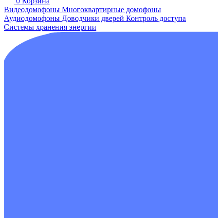
0
Корзина
Видеодомофоны
Многоквартирные домофоны
Аудиодомофоны
Доводчики дверей
Контроль доступа
Системы хранения энергии