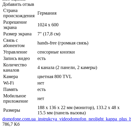
Добавить отзыв
Страна
Германия
происхождения
Разрешение
1024 x 600
экрана
Размер экрана
7" (17,8 см)
Связь с
hands-free (громкая связь)
абонентом
Управление
сенсорные кнопки
Запись видео
есть
Количество
4 канала (2 панели, 2 камеры)
каналов
Камера
цветная 800 TVL
Wi-Fi
нет
Память
есть
Мобильное
нет
приложение
188 х 136 х 22 мм (монитор), 133.2 х 48 х
Размеры
15.5 мм (панель вызова)
domofone.com.ua_instrukcya_videodomofon_neolight_kappa_plus_
786,7 Кб