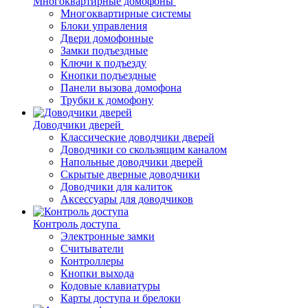
Многоквартирные домофоны
Многоквартирные системы
Блоки управления
Двери домофонные
Замки подъездные
Ключи к подъезду
Кнопки подъездные
Панели вызова домофона
Трубки к домофону
Доводчики дверей
Классические доводчики дверей
Доводчики со скользящим каналом
Напольные доводчики дверей
Скрытые дверные доводчики
Доводчики для калиток
Аксессуары для доводчиков
Контроль доступа
Электронные замки
Считыватели
Контроллеры
Кнопки выхода
Кодовые клавиатуры
Карты доступа и брелоки