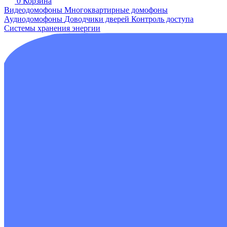
0
Корзина
Видеодомофоны
Многоквартирные домофоны
Аудиодомофоны
Доводчики дверей
Контроль доступа
Системы хранения энергии