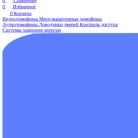
0
Сравнение
0
Избранное
0
Корзина
Видеодомофоны
Многоквартирные домофоны
Аудиодомофоны
Доводчики дверей
Контроль доступа
Системы хранения энергии