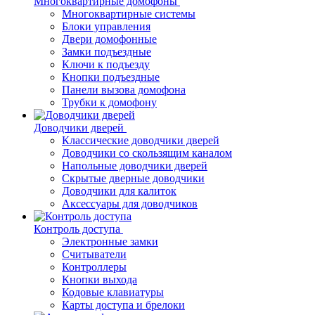
Многоквартирные домофоны
Многоквартирные системы
Блоки управления
Двери домофонные
Замки подъездные
Ключи к подъезду
Кнопки подъездные
Панели вызова домофона
Трубки к домофону
Доводчики дверей
Классические доводчики дверей
Доводчики со скользящим каналом
Напольные доводчики дверей
Скрытые дверные доводчики
Доводчики для калиток
Аксессуары для доводчиков
Контроль доступа
Электронные замки
Считыватели
Контроллеры
Кнопки выхода
Кодовые клавиатуры
Карты доступа и брелоки