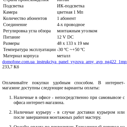
Подсветка
ИК-подсветка
Камера
цветная 1 Мп
Количество абонентов
1 абонент
Соединение
4-х проводное
Регулировка угла обзора
монтажным уголком
Питание
12 V DC
Размеры
48 х 133 х 19 мм
Температура эксплуатации
-30 ºC ~+50 ºC
Материал корпуса
металл
domofone.com.ua_instrukciya_panel_vyzova_arny_avp_ng422_1mp
233,7 Кб
Оплачивайте покупки удобным способом. В интернет-
магазине доступны следующие варианты оплаты:
Наличные в офисе - непосредственно при самовывозе с
офиса интернет-магазина.
Наличные курьеру - в случае доставки курьером или
после завершения монтажных работ мастеру.
Онлайн-оплата по реквизитам. Безналичный перевод на