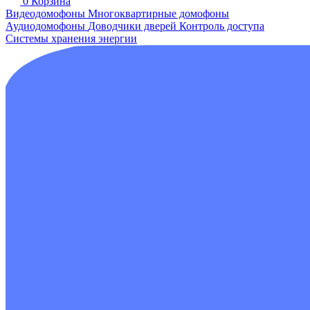
0
Корзина
Видеодомофоны
Многоквартирные домофоны
Аудиодомофоны
Доводчики дверей
Контроль доступа
Системы хранения энергии