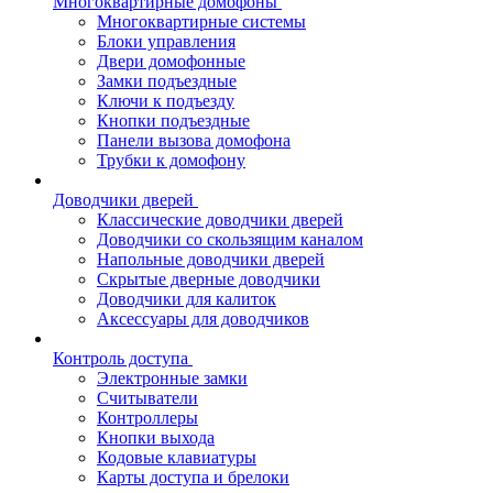
Многоквартирные домофоны
Многоквартирные системы
Блоки управления
Двери домофонные
Замки подъездные
Ключи к подъезду
Кнопки подъездные
Панели вызова домофона
Трубки к домофону
Доводчики дверей
Классические доводчики дверей
Доводчики со скользящим каналом
Напольные доводчики дверей
Скрытые дверные доводчики
Доводчики для калиток
Аксессуары для доводчиков
Контроль доступа
Электронные замки
Считыватели
Контроллеры
Кнопки выхода
Кодовые клавиатуры
Карты доступа и брелоки