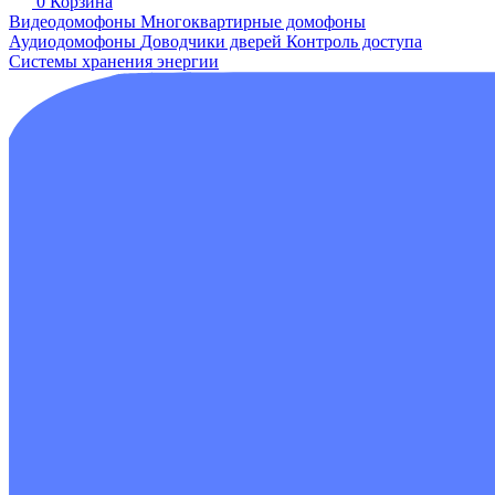
0
Корзина
Видеодомофоны
Многоквартирные домофоны
Аудиодомофоны
Доводчики дверей
Контроль доступа
Системы хранения энергии