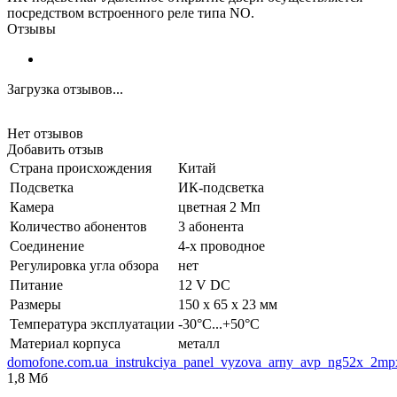
посредством встроенного реле типа NO.
Отзывы
Загрузка отзывов...
Нет отзывов
Добавить отзыв
Страна происхождения
Китай
Подсветка
ИК-подсветка
Камера
цветная 2 Мп
Количество абонентов
3 абонента
Соединение
4-х проводное
Регулировка угла обзора
нет
Питание
12 V DC
Размеры
150 х 65 х 23 мм
Температура эксплуатации
-30°С...+50°С
Материал корпуса
металл
domofone.com.ua_instrukciya_panel_vyzova_arny_avp_ng52x_2mp
1,8 Мб