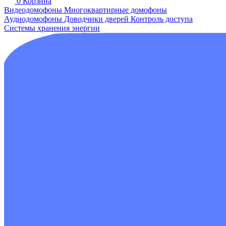
0
Корзина
Видеодомофоны
Многоквартирные домофоны
Аудиодомофоны
Доводчики дверей
Контроль доступа
Системы хранения энергии