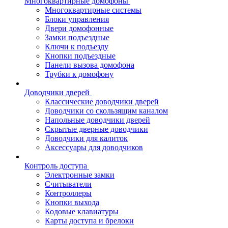
Многоквартирные домофоны
Многоквартирные системы
Блоки управления
Двери домофонные
Замки подъездные
Ключи к подъезду
Кнопки подъездные
Панели вызова домофона
Трубки к домофону
Доводчики дверей
Классические доводчики дверей
Доводчики со скользящим каналом
Напольные доводчики дверей
Скрытые дверные доводчики
Доводчики для калиток
Аксессуары для доводчиков
Контроль доступа
Электронные замки
Считыватели
Контроллеры
Кнопки выхода
Кодовые клавиатуры
Карты доступа и брелоки