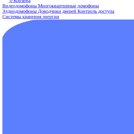
0
Корзина
Видеодомофоны
Многоквартирные домофоны
Аудиодомофоны
Доводчики дверей
Контроль доступа
Системы хранения энергии