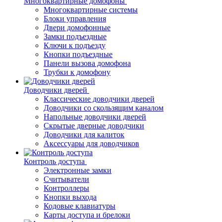
Многоквартирные домофоны
Многоквартирные системы
Блоки управления
Двери домофонные
Замки подъездные
Ключи к подъезду
Кнопки подъездные
Панели вызова домофона
Трубки к домофону
Доводчики дверей
Классические доводчики дверей
Доводчики со скользящим каналом
Напольные доводчики дверей
Скрытые дверные доводчики
Доводчики для калиток
Аксессуары для доводчиков
Контроль доступа
Электронные замки
Считыватели
Контроллеры
Кнопки выхода
Кодовые клавиатуры
Карты доступа и брелоки