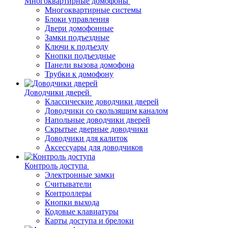
Многоквартирные домофоны
Многоквартирные системы
Блоки управления
Двери домофонные
Замки подъездные
Ключи к подъезду
Кнопки подъездные
Панели вызова домофона
Трубки к домофону
Доводчики дверей
Классические доводчики дверей
Доводчики со скользящим каналом
Напольные доводчики дверей
Скрытые дверные доводчики
Доводчики для калиток
Аксессуары для доводчиков
Контроль доступа
Электронные замки
Считыватели
Контроллеры
Кнопки выхода
Кодовые клавиатуры
Карты доступа и брелоки