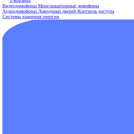
0
Корзина
Видеодомофоны
Многоквартирные домофоны
Аудиодомофоны
Доводчики дверей
Контроль доступа
Системы хранения энергии