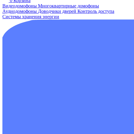
0
Корзина
Видеодомофоны
Многоквартирные домофоны
Аудиодомофоны
Доводчики дверей
Контроль доступа
Системы хранения энергии