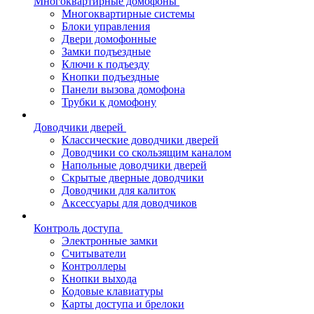
Многоквартирные домофоны
Многоквартирные системы
Блоки управления
Двери домофонные
Замки подъездные
Ключи к подъезду
Кнопки подъездные
Панели вызова домофона
Трубки к домофону
Доводчики дверей
Классические доводчики дверей
Доводчики со скользящим каналом
Напольные доводчики дверей
Скрытые дверные доводчики
Доводчики для калиток
Аксессуары для доводчиков
Контроль доступа
Электронные замки
Считыватели
Контроллеры
Кнопки выхода
Кодовые клавиатуры
Карты доступа и брелоки