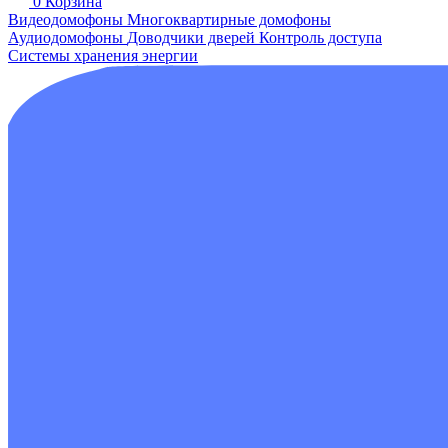
0
Корзина
Видеодомофоны
Многоквартирные домофоны
Аудиодомофоны
Доводчики дверей
Контроль доступа
Системы хранения энергии