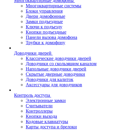
Многоквартирные домофоны
Многоквартирные системы
Блоки управления
Двери домофонные
Замки подъездные
Ключи к подъезду
Кнопки подъездные
Панели вызова домофона
Трубки к домофону
Доводчики дверей
Классические доводчики дверей
Доводчики со скользящим каналом
Напольные доводчики дверей
Скрытые дверные доводчики
Доводчики для калиток
Аксессуары для доводчиков
Контроль доступа
Электронные замки
Считыватели
Контроллеры
Кнопки выхода
Кодовые клавиатуры
Карты доступа и брелоки