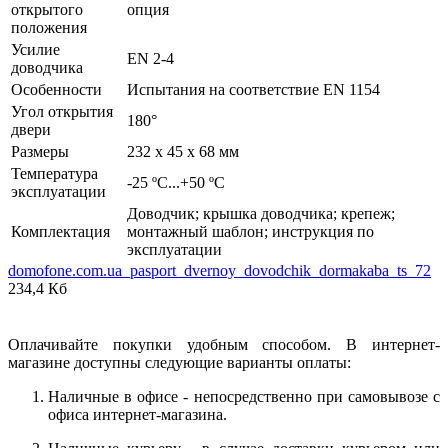
открытого
опция
положения
Усилие
EN 2-4
доводчика
Особенности
Испытания на соответствие EN 1154
Угол открытия
180°
двери
Размеры
232 x 45 x 68 мм
Температура
-25 ºC...+50 ºC
эксплуатации
Доводчик; крышка доводчика; крепеж;
Комплектация
монтажный шаблон; инструкция по
эксплуатации
domofone.com.ua_pasport_dvernoy_dovodchik_dormakaba_ts_72
234,4 Кб
Оплачивайте покупки удобным способом. В интернет-
магазине доступны следующие варианты оплаты:
Наличные в офисе - непосредственно при самовывозе с
офиса интернет-магазина.