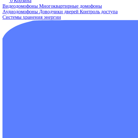
0
Корзина
Видеодомофоны
Многоквартирные домофоны
Аудиодомофоны
Доводчики дверей
Контроль доступа
Системы хранения энергии