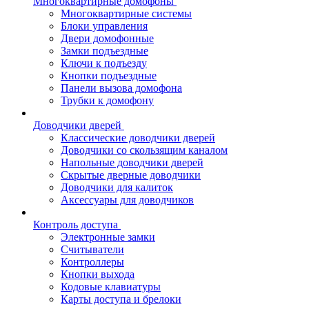
Многоквартирные домофоны
Многоквартирные системы
Блоки управления
Двери домофонные
Замки подъездные
Ключи к подъезду
Кнопки подъездные
Панели вызова домофона
Трубки к домофону
Доводчики дверей
Классические доводчики дверей
Доводчики со скользящим каналом
Напольные доводчики дверей
Скрытые дверные доводчики
Доводчики для калиток
Аксессуары для доводчиков
Контроль доступа
Электронные замки
Считыватели
Контроллеры
Кнопки выхода
Кодовые клавиатуры
Карты доступа и брелоки